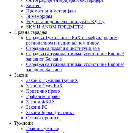
Фотографије ентеријера и екстеријера
Билтен
Промотивни материјали
Iн мемориам
Упуте за подношење притужби КДТ-у
SKY И ANOM ПРЕДМЕТИ
Правна сарадња
Сарадња Тужилаштва БиХ на међународном,
регионалном и националном нивоу
Сарадња са домаћим институцијама
Сарадња са тужилаштвима југоисточне Европе/
западног Балкана
Сарадња са тужилаштвима југоисточне Европе/
западног Балкана
Закони
Закон о Тужилаштву БиХ
Закон о Суду БиХ
Кривично право
Грађанско право
Закони ФБИХ
Закони РС
Закони Брчко Дистрикт
Остали прописи
Тужиоци
Главни тужилац