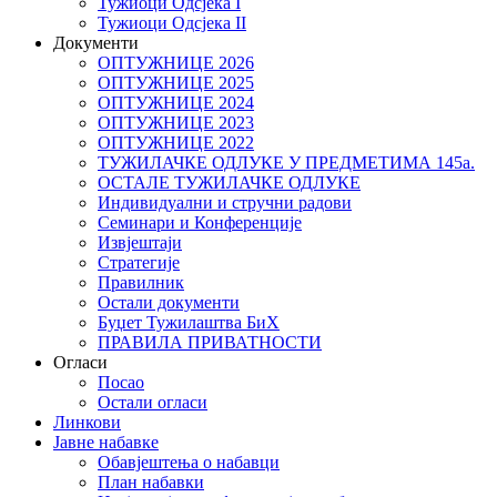
Тужиоци Oдсјекa I
Тужиоци Oдсјекa II
Документи
ОПТУЖНИЦЕ 2026
ОПТУЖНИЦЕ 2025
ОПТУЖНИЦЕ 2024
ОПТУЖНИЦЕ 2023
ОПТУЖНИЦЕ 2022
ТУЖИЛАЧКЕ ОДЛУКЕ У ПРЕДМЕТИМА 145а.
ОСТАЛЕ ТУЖИЛАЧКЕ ОДЛУКЕ
Индивидуални и стручни радови
Семинари и Конференције
Извјештаји
Стратегије
Правилник
Остали документи
Буџет Тужилаштва БиХ
ПРАВИЛА ПРИВАТНОСТИ
Огласи
Посао
Остали огласи
Линкови
Јавне набавке
Обавјештења о набавци
План набавки