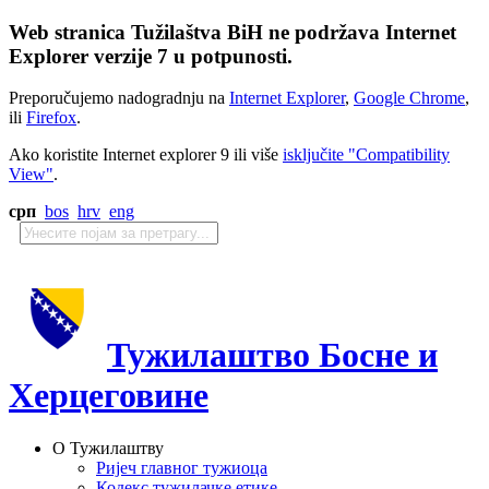
Web stranica Tužilaštva BiH ne podržava Internet
Explorer verzije 7 u potpunosti.
Preporučujemo nadogradnju na
Internet Explorer
,
Google Chrome
,
ili
Firefox
.
Ako koristite Internet explorer 9 ili više
isključite "Compatibility
View"
.
срп
bos
hrv
eng
Тужилаштво Босне и
Херцеговине
О Тужилаштву
Ријеч главног тужиоца
Кодекс тужилачке етике