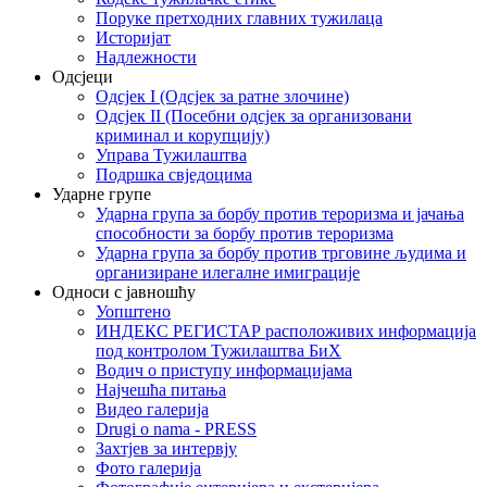
Поруке претходних главних тужилаца
Историјат
Надлежности
Одсјеци
Одсјек I (Одсјек за ратне злочине)
Одсјек II (Посебни одсјек за организовани
криминал и корупцију)
Управа Тужилаштва
Подршка свједоцима
Ударне групе
Ударна група за борбу против тероризма и јачања
способности за борбу против тероризма
Ударна група за борбу против трговине људима и
организиране илегалне имиграције
Односи с јавношћу
Уопштено
ИНДЕКС РЕГИСТАР расположивих информација
под контролом Тужилаштва БиХ
Водич о приступу информацијама
Најчешћа питања
Видео галерија
Drugi o nama - PRESS
Захтјев за интервју
Фото галерија