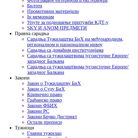
Фотографије ентеријера и екстеријера
Билтен
Промотивни материјали
Iн мемориам
Упуте за подношење притужби КДТ-у
SKY И ANOM ПРЕДМЕТИ
Правна сарадња
Сарадња Тужилаштва БиХ на међународном,
регионалном и националном нивоу
Сарадња са домаћим институцијама
Сарадња са тужилаштвима југоисточне Европе/
западног Балкана
Сарадња са тужилаштвима југоисточне Европе/
западног Балкана
Закони
Закон о Тужилаштву БиХ
Закон о Суду БиХ
Кривично право
Грађанско право
Закони ФБИХ
Закони РС
Закони Брчко Дистрикт
Остали прописи
Тужиоци
Главни тужилац