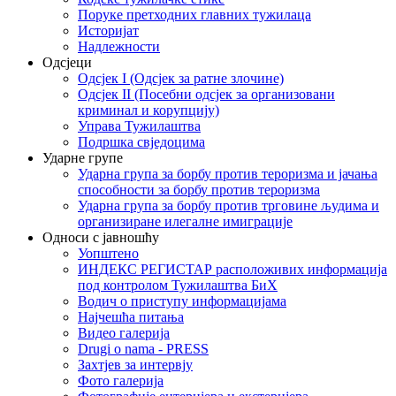
Поруке претходних главних тужилаца
Историјат
Надлежности
Одсјеци
Одсјек I (Одсјек за ратне злочине)
Одсјек II (Посебни одсјек за организовани
криминал и корупцију)
Управа Тужилаштва
Подршка свједоцима
Ударне групе
Ударна група за борбу против тероризма и јачања
способности за борбу против тероризма
Ударна група за борбу против трговине људима и
организиране илегалне имиграције
Односи с јавношћу
Уопштено
ИНДЕКС РЕГИСТАР расположивих информација
под контролом Тужилаштва БиХ
Водич о приступу информацијама
Најчешћа питања
Видео галерија
Drugi o nama - PRESS
Захтјев за интервју
Фото галерија