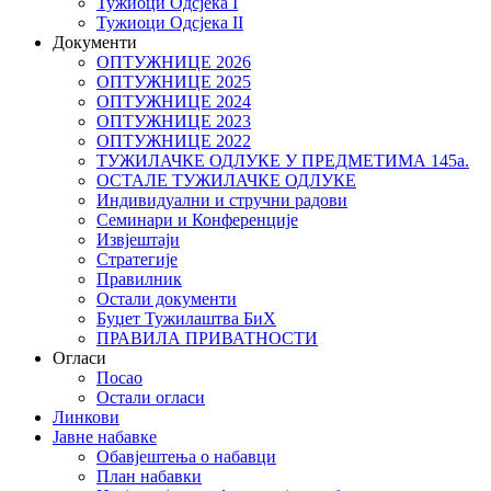
Тужиоци Oдсјекa I
Тужиоци Oдсјекa II
Документи
ОПТУЖНИЦЕ 2026
ОПТУЖНИЦЕ 2025
ОПТУЖНИЦЕ 2024
ОПТУЖНИЦЕ 2023
ОПТУЖНИЦЕ 2022
ТУЖИЛАЧКЕ ОДЛУКЕ У ПРЕДМЕТИМА 145а.
ОСТАЛЕ ТУЖИЛАЧКЕ ОДЛУКЕ
Индивидуални и стручни радови
Семинари и Конференције
Извјештаји
Стратегије
Правилник
Остали документи
Буџет Тужилаштва БиХ
ПРАВИЛА ПРИВАТНОСТИ
Огласи
Посао
Остали огласи
Линкови
Јавне набавке
Обавјештења о набавци
План набавки