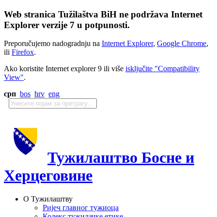
Web stranica Tužilaštva BiH ne podržava Internet
Explorer verzije 7 u potpunosti.
Preporučujemo nadogradnju na
Internet Explorer
,
Google Chrome
,
ili
Firefox
.
Ako koristite Internet explorer 9 ili više
isključite "Compatibility
View"
.
срп
bos
hrv
eng
Тужилаштво Босне и
Херцеговине
О Тужилаштву
Ријеч главног тужиоца
Кодекс тужилачке етике