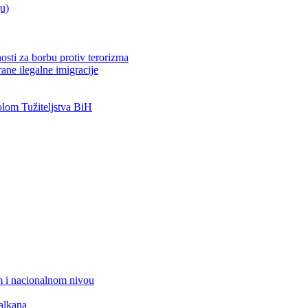
ju)
osti za borbu protiv terorizma
ane ilegalne imigracije
om Tužiteljstva BiH
 i nacionalnom nivou
alkana