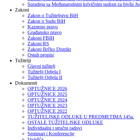
Suradnja sa Međunarodnim krivičnim sudom za bivšu Ju
Zakoni
Zakon o Тužiteljstvu BiH
Zakon o Sudu BiH
Kazneno pravo
Građansko pravo
Zakoni FBIH
Zakoni RS
Zakoni Brčko Distrikt
Ostali propisi
Tužitelji
Glavni tužitelj
Tužitelji Odjela I
Tužitelji Odjela II
Dokumenti
OPTUŽNICE 2026
OPTUŽNICE 2025
OPTUŽNICE 2024
OPTUŽNICE 2023
OPTUŽNICE 2022
TUŽITELJSKE ODLUKE U PREDMETIMA 145a.
OSTALE TUŽITELJSKE ODLUKE
Individualni i stručni radovi
Seminari i Konferencije
Izvješća