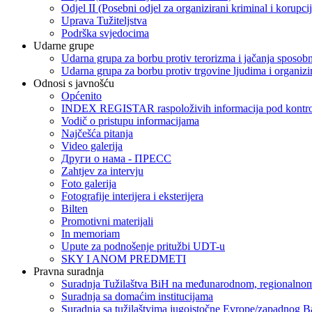
Odjel II (Posebni odjel za organizirani kriminal i korupci
Uprava Tužiteljstva
Podrška svjedocima
Udarne grupe
Udarna grupa za borbu protiv terorizma i jačanja sposobn
Udarna grupa za borbu protiv trgovine ljudima i organizir
Odnosi s javnošću
Općenito
INDEX REGISTAR raspoloživih informacija pod kontrol
Vodič o pristupu informacijama
Najčešća pitanja
Video galerija
Други о нама - ПРЕСC
Zahtjev za intervju
Foto galerija
Fotografije interijera i eksterijera
Bilten
Promotivni materijali
In memoriam
Upute za podnošenje pritužbi UDT-u
SKY I ANOM PREDMETI
Pravna suradnja
Suradnja Tužilaštva BiH na međunarodnom, regionalnom
Suradnja sa domaćim institucijama
Suradnja sa tužilaštvima jugoistočne Evrope/zapadnog B