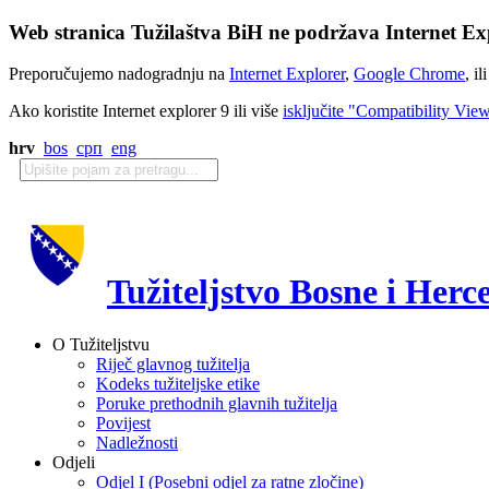
Web stranica Tužilaštva BiH ne podržava Internet Exp
Preporučujemo nadogradnju na
Internet Explorer
,
Google Chrome
, il
Ako koristite Internet explorer 9 ili više
isključite "Compatibility Vie
hrv
bos
срп
eng
Tužiteljstvo Bosne i Herc
O Tužiteljstvu
Riječ glavnog tužitelja
Kodeks tužiteljske etike
Poruke prethodnih glavnih tužitelja
Povijest
Nadležnosti
Odjeli
Odjel I (Posebni odjel za ratne zločine)