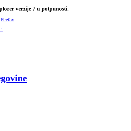
lorer verzije 7 u potpunosti.
i
Firefox
.
w"
.
egovine