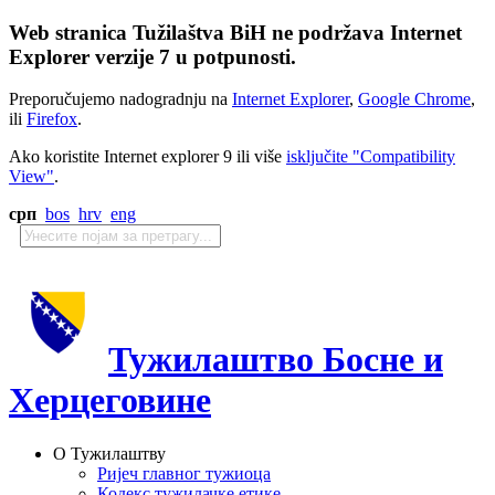
Web stranica Tužilaštva BiH ne podržava Internet
Explorer verzije 7 u potpunosti.
Preporučujemo nadogradnju na
Internet Explorer
,
Google Chrome
,
ili
Firefox
.
Ako koristite Internet explorer 9 ili više
isključite "Compatibility
View"
.
срп
bos
hrv
eng
Тужилаштво Босне и
Херцеговине
О Тужилаштву
Ријеч главног тужиоца
Кодекс тужилачке етике