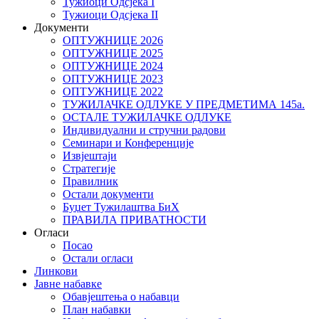
Тужиоци Oдсјекa I
Тужиоци Oдсјекa II
Документи
ОПТУЖНИЦЕ 2026
ОПТУЖНИЦЕ 2025
ОПТУЖНИЦЕ 2024
ОПТУЖНИЦЕ 2023
ОПТУЖНИЦЕ 2022
ТУЖИЛАЧКЕ ОДЛУКЕ У ПРЕДМЕТИМА 145а.
ОСТАЛЕ ТУЖИЛАЧКЕ ОДЛУКЕ
Индивидуални и стручни радови
Семинари и Конференције
Извјештаји
Стратегије
Правилник
Остали документи
Буџет Тужилаштва БиХ
ПРАВИЛА ПРИВАТНОСТИ
Огласи
Посао
Остали огласи
Линкови
Јавне набавке
Обавјештења о набавци
План набавки