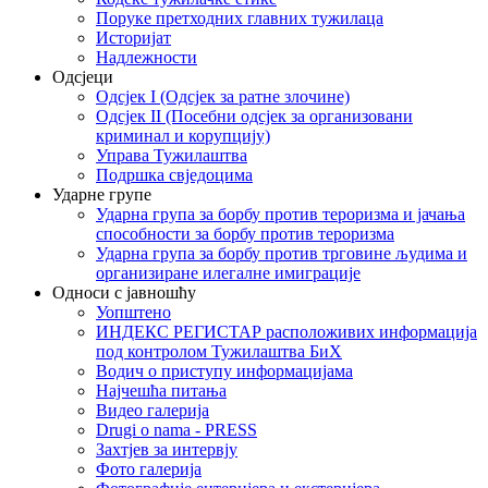
Поруке претходних главних тужилаца
Историјат
Надлежности
Одсјеци
Одсјек I (Одсјек за ратне злочине)
Одсјек II (Посебни одсјек за организовани
криминал и корупцију)
Управа Тужилаштва
Подршка свједоцима
Ударне групе
Ударна група за борбу против тероризма и јачања
способности за борбу против тероризма
Ударна група за борбу против трговине људима и
организиране илегалне имиграције
Односи с јавношћу
Уопштено
ИНДЕКС РЕГИСТАР расположивих информација
под контролом Тужилаштва БиХ
Водич о приступу информацијама
Најчешћа питања
Видео галерија
Drugi o nama - PRESS
Захтјев за интервју
Фото галерија