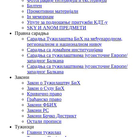
Фотографије ентеријера и екстеријера
Билтен
Промотивни материјали
Iн мемориам
Упуте за подношење притужби КДТ-у
SKY И ANOM ПРЕДМЕТИ
Правна сарадња
Сарадња Тужилаштва БиХ на међународном,
регионалном и националном нивоу
Сарадња са домаћим институцијама
Сарадња са тужилаштвима југоисточне Европе/
западног Балкана
Сарадња са тужилаштвима југоисточне Европе/
западног Балкана
Закони
Закон о Тужилаштву БиХ
Закон о Суду БиХ
Кривично право
Грађанско право
Закони ФБИХ
Закони РС
Закони Брчко Дистрикт
Остали прописи
Тужиоци
Главни тужилац