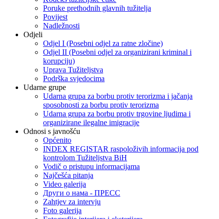
Poruke prethodnih glavnih tužitelja
Povijest
Nadležnosti
Odjeli
Odjel I (Posebni odjel za ratne zločine)
Odjel II (Posebni odjel za organizirani kriminal i
korupciju)
Uprava Tužiteljstva
Podrška svjedocima
Udarne grupe
Udarna grupa za borbu protiv terorizma i jačanja
sposobnosti za borbu protiv terorizma
Udarna grupa za borbu protiv trgovine ljudima i
organizirane ilegalne imigracije
Odnosi s javnošću
Općenito
INDEX REGISTAR raspoloživih informacija pod
kontrolom Tužiteljstva BiH
Vodič o pristupu informacijama
Najčešća pitanja
Video galerija
Други о нама - ПРЕСC
Zahtjev za intervju
Foto galerija