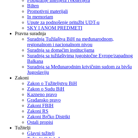
Fotografije interijera i eksterijera
Bilten
Promotivni materijali
In memoriam
Upute za podnošenje pritužbi UDT-u
SKY I ANOM PREDMETI
Pravna suradnja
Suradnja Tužilaštva BiH na međunarodnom,
regionalnom i nacionalnom nivou
Suradnja sa domaćim institucijama
Suradnja sa tužilaštvima jugoistočne Evrope/zapadnog
Balkana
Suradnja sa Međunarodnim krivičnim sudom za bivšu
Jugoslaviju
Zakoni
Zakon o Тužiteljstvu BiH
Zakon o Sudu BiH
Kazneno pravo
Građansko pravo
Zakoni FBIH
Zakoni RS
Zakoni Brčko Distrikt
Ostali propisi
Tužitelji
Glavni tužitelj