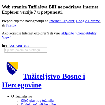
Web stranica Tužilaštva BiH ne podržava Internet
Explorer verzije 7 u potpunosti.
Preporučujemo nadogradnju na
Internet Explorer
,
Google Chrome
,
ili
Firefox
.
Ako koristite Internet explorer 9 ili više
isključite "Compatibility
View"
.
hrv
bos
срп
eng
Tužiteljstvo Bosne i
Hercegovine
O Tužiteljstvu
Riječ glavnog tužitelja
Kodeks tužiteljske etike