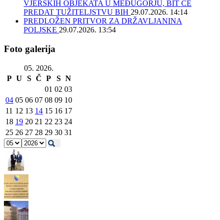
VJERSKIH OBJEKATA U MEĐUGORJU, BIT ĆE
PREDAT TUŽITELJSTVU BIH
29.07.2026. 14:14
PREDLOŽEN PRITVOR ZA DRŽAVLJANINA
POLJSKE
29.07.2026. 13:54
Foto galerija
05. 2026.
P
U
S
Č
P
S
N
01
02
03
04
05
06
07
08
09
10
11
12
13
14
15
16
17
18
19
20
21
22
23
24
25
26
27
28
29
30
31