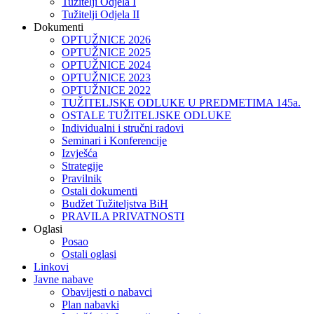
Tužitelji Odjela I
Tužitelji Odjela II
Dokumenti
OPTUŽNICE 2026
OPTUŽNICE 2025
OPTUŽNICE 2024
OPTUŽNICE 2023
OPTUŽNICE 2022
TUŽITELJSKE ODLUKE U PREDMETIMA 145a.
OSTALE TUŽITELJSKE ODLUKE
Individualni i stručni radovi
Seminari i Konferencije
Izvješća
Strategije
Pravilnik
Ostali dokumenti
Budžet Tužiteljstva BiH
PRAVILA PRIVATNOSTI
Oglasi
Posao
Ostali oglasi
Linkovi
Javne nabave
Obavijesti o nabavci
Plan nabavki