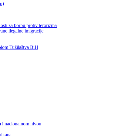
ju)
osti za borbu protiv terorizma
ane ilegalne imigracije
lom Tužilaštva BiH
 i nacionalnom nivou
alkana