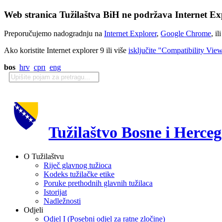
Web stranica Tužilaštva BiH ne podržava Internet Exp
Preporučujemo nadogradnju na
Internet Explorer
,
Google Chrome
, il
Ako koristite Internet explorer 9 ili više
isključite "Compatibility Vie
bos
hrv
срп
eng
Tužilaštvo Bosne i Herce
O Tužilaštvu
Riječ glavnog tužioca
Kodeks tužilačke etike
Poruke prethodnih glavnih tužilaca
Istorijat
Nadležnosti
Odjeli
Odjel I (Posebni odjel za ratne zločine)