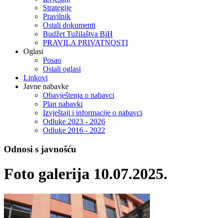
Strategije
Pravilnik
Ostali dokumenti
Budžet Tužilaštva BiH
PRAVILA PRIVATNOSTI
Oglasi
Posao
Ostali oglasi
Linkovi
Javne nabavke
Obavještenja o nabavci
Plan nabavki
Izvještaji i informacije o nabavci
Odluke 2023 - 2026
Odluke 2016 - 2022
Odnosi s javnošću
Foto galerija 10.07.2025.