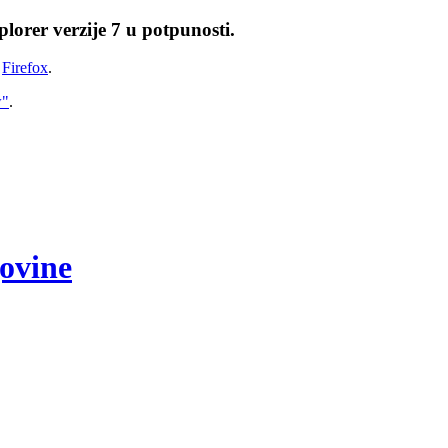
lorer verzije 7 u potpunosti.
i
Firefox
.
w"
.
govine