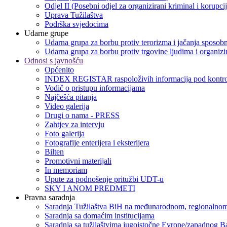
Odjel II (Posebni odjel za organizirani kriminal i korupci
Uprava Tužilaštva
Podrška svjedocima
Udarne grupe
Udarna grupa za borbu protiv terorizma i jačanja sposobn
Udarna grupa za borbu protiv trgovine ljudima i organizir
Odnosi s javnošću
Općenito
INDEX REGISTAR raspoloživih informacija pod kontro
Vodič o pristupu informacijama
Najčešća pitanja
Video galerija
Drugi o nama - PRESS
Zahtjev za intervju
Foto galerija
Fotografije enterijera i eksterijera
Bilten
Promotivni materijali
In memoriam
Upute za podnošenje pritužbi UDT-u
SKY I ANOM PREDMETI
Pravna saradnja
Saradnja Tužilaštva BiH na međunarodnom, regionalnom
Saradnja sa domaćim institucijama
Saradnja sa tužilaštvima jugoistočne Evrope/zapadnog B