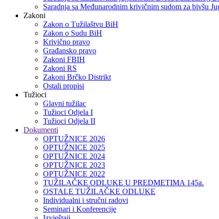
Saradnja sa Međunarodnim krivičnim sudom za bivšu Jug
Zakoni
Zakon o Тužilaštvu BiH
Zakon o Sudu BiH
Krivično pravo
Građansko pravo
Zakoni FBIH
Zakoni RS
Zakoni Brčko Distrikt
Ostali propisi
Tužioci
Glavni tužilac
Tužioci Odjela I
Tužioci Odjela II
Dokumenti
OPTUŽNICE 2026
OPTUŽNICE 2025
OPTUŽNICE 2024
OPTUŽNICE 2023
OPTUŽNICE 2022
TUŽILAČKE ODLUKE U PREDMETIMA 145a.
OSTALE TUŽILAČKE ODLUKE
Individualni i stručni radovi
Seminari i Konferencije
Izvještaji