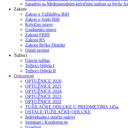
Saradnja sa Međunarodnim krivičnim sudom za bivšu Jug
Zakoni
Zakon o Тužilaštvu BiH
Zakon o Sudu BiH
Krivično pravo
Građansko pravo
Zakoni FBIH
Zakoni RS
Zakoni Brčko Distrikt
Ostali propisi
Tužioci
Glavni tužilac
Tužioci Odjela I
Tužioci Odjela II
Dokumenti
OPTUŽNICE 2026
OPTUŽNICE 2025
OPTUŽNICE 2024
OPTUŽNICE 2023
OPTUŽNICE 2022
TUŽILAČKE ODLUKE U PREDMETIMA 145a.
OSTALE TUŽILAČKE ODLUKE
Individualni i stručni radovi
Seminari i Konferencije
Izvještaji