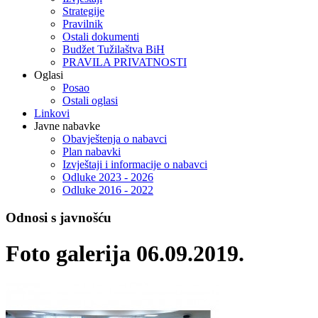
Strategije
Pravilnik
Ostali dokumenti
Budžet Tužilaštva BiH
PRAVILA PRIVATNOSTI
Oglasi
Posao
Ostali oglasi
Linkovi
Javne nabavke
Obavještenja o nabavci
Plan nabavki
Izvještaji i informacije o nabavci
Odluke 2023 - 2026
Odluke 2016 - 2022
Odnosi s javnošću
Foto galerija 06.09.2019.