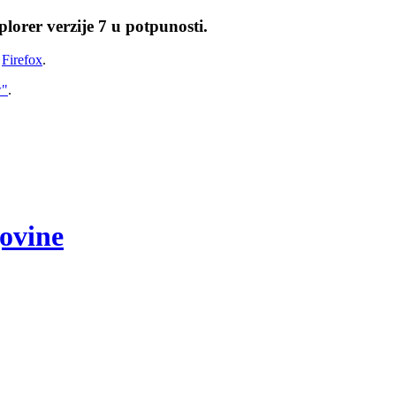
lorer verzije 7 u potpunosti.
i
Firefox
.
w"
.
govine