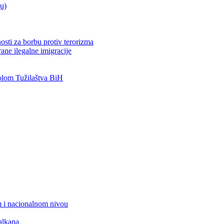
ju)
osti za borbu protiv terorizma
ane ilegalne imigracije
lom Tužilaštva BiH
 i nacionalnom nivou
alkana