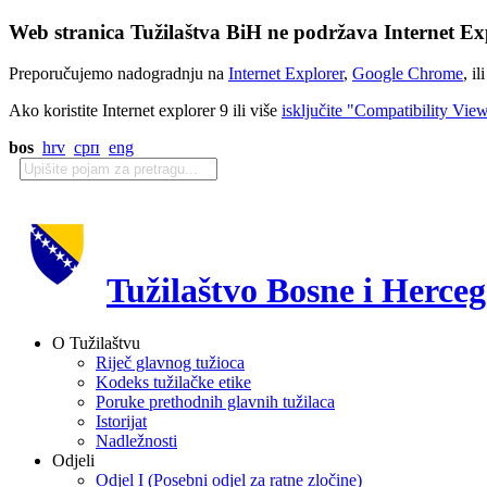
Web stranica Tužilaštva BiH ne podržava Internet Exp
Preporučujemo nadogradnju na
Internet Explorer
,
Google Chrome
, il
Ako koristite Internet explorer 9 ili više
isključite "Compatibility Vie
bos
hrv
срп
eng
Tužilaštvo Bosne i Herce
O Tužilaštvu
Riječ glavnog tužioca
Kodeks tužilačke etike
Poruke prethodnih glavnih tužilaca
Istorijat
Nadležnosti
Odjeli
Odjel I (Posebni odjel za ratne zločine)