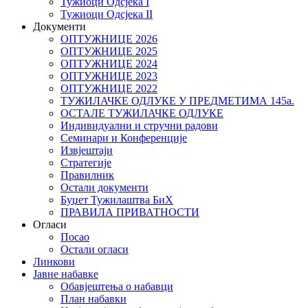
Тужиоци Oдсјекa I
Тужиоци Oдсјекa II
Документи
ОПТУЖНИЦЕ 2026
ОПТУЖНИЦЕ 2025
ОПТУЖНИЦЕ 2024
ОПТУЖНИЦЕ 2023
ОПТУЖНИЦЕ 2022
ТУЖИЛАЧКЕ ОДЛУКЕ У ПРЕДМЕТИМА 145а.
ОСТАЛЕ ТУЖИЛАЧКЕ ОДЛУКЕ
Индивидуални и стручни радови
Семинари и Конференције
Извјештаји
Стратегије
Правилник
Остали документи
Буџет Тужилаштва БиХ
ПРАВИЛА ПРИВАТНОСТИ
Огласи
Посао
Остали огласи
Линкови
Јавне набавке
Обавјештења о набавци
План набавки