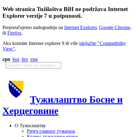
Web stranica Tužilaštva BiH ne podržava Internet
Explorer verzije 7 u potpunosti.
Preporučujemo nadogradnju na
Internet Explorer
,
Google Chrome
,
ili
Firefox
.
Ako koristite Internet explorer 9 ili više
isključite "Compatibility
View"
.
срп
bos
hrv
eng
Тужилаштво Босне и
Херцеговине
О Тужилаштву
Ријеч главног тужиоца
Кодекс тужилачке етике