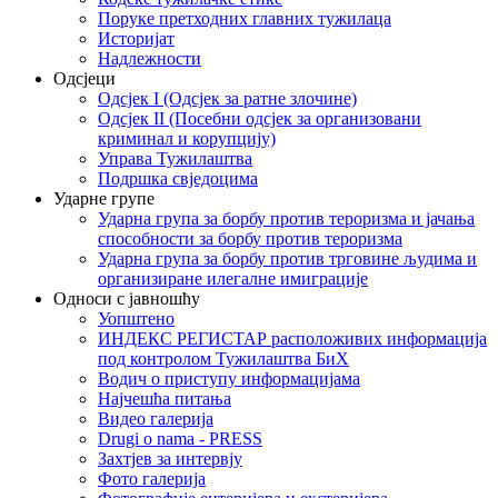
Поруке претходних главних тужилаца
Историјат
Надлежности
Одсјеци
Одсјек I (Одсјек за ратне злочине)
Одсјек II (Посебни одсјек за организовани
криминал и корупцију)
Управа Тужилаштва
Подршка свједоцима
Ударне групе
Ударна група за борбу против тероризма и јачања
способности за борбу против тероризма
Ударна група за борбу против трговине људима и
организиране илегалне имиграције
Односи с јавношћу
Уопштено
ИНДЕКС РЕГИСТАР расположивих информација
под контролом Тужилаштва БиХ
Водич о приступу информацијама
Најчешћа питања
Видео галерија
Drugi o nama - PRESS
Захтјев за интервју
Фото галерија