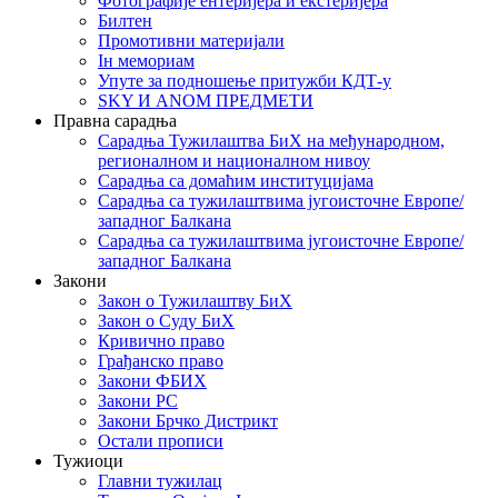
Фотографије ентеријера и екстеријера
Билтен
Промотивни материјали
Iн мемориам
Упуте за подношење притужби КДТ-у
SKY И ANOM ПРЕДМЕТИ
Правна сарадња
Сарадња Тужилаштва БиХ на међународном,
регионалном и националном нивоу
Сарадња са домаћим институцијама
Сарадња са тужилаштвима југоисточне Европе/
западног Балкана
Сарадња са тужилаштвима југоисточне Европе/
западног Балкана
Закони
Закон о Тужилаштву БиХ
Закон о Суду БиХ
Кривично право
Грађанско право
Закони ФБИХ
Закони РС
Закони Брчко Дистрикт
Остали прописи
Тужиоци
Главни тужилац