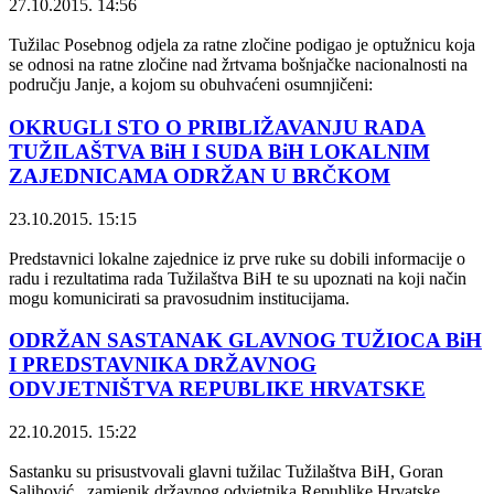
27.10.2015. 14:56
Tužilac Posebnog odjela za ratne zločine podigao je optužnicu koja
se odnosi na ratne zločine nad žrtvama bošnjačke nacionalnosti na
području Janje, a kojom su obuhvaćeni osumnjičeni:
OKRUGLI STO O PRIBLIŽAVANJU RADA
TUŽILAŠTVA BiH I SUDA BiH LOKALNIM
ZAJEDNICAMA ODRŽAN U BRČKOM
23.10.2015. 15:15
Predstavnici lokalne zajednice iz prve ruke su dobili informacije o
radu i rezultatima rada Tužilaštva BiH te su upoznati na koji način
mogu komunicirati sa pravosudnim institucijama.
ODRŽAN SASTANAK GLAVNOG TUŽIOCA BiH
I PREDSTAVNIKA DRŽAVNOG
ODVJETNIŠTVA REPUBLIKE HRVATSKE
22.10.2015. 15:22
Sastanku su prisustvovali glavni tužilac Tužilaštva BiH, Goran
Salihović, zamjenik državnog odvjetnika Republike Hrvatske