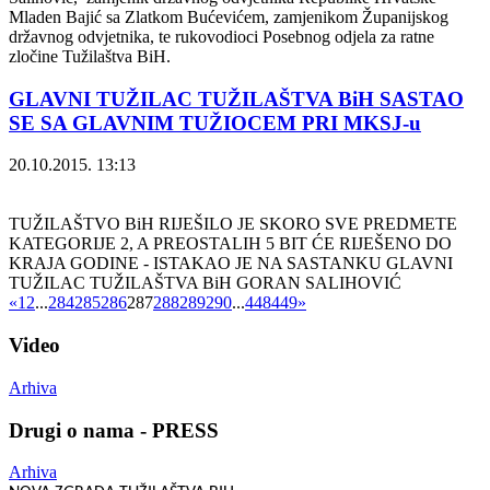
Mladen Bajić sa Zlatkom Bućevićem, zamjenikom Županijskog
državnog odvjetnika, te rukovodioci Posebnog odjela za ratne
zločine Tužilaštva BiH.
GLAVNI TUŽILAC TUŽILAŠTVA BiH SASTAO
SE SA GLAVNIM TUŽIOCEM PRI MKSJ-u
20.10.2015. 13:13
TUŽILAŠTVO BiH RIJEŠILO JE SKORO SVE PREDMETE
KATEGORIJE 2, A PREOSTALIH 5 BIT ĆE RIJEŠENO DO
KRAJA GODINE - ISTAKAO JE NA SASTANKU GLAVNI
TUŽILAC TUŽILAŠTVA BiH GORAN SALIHOVIĆ
«
1
2
...
284
285
286
287
288
289
290
...
448
449
»
Video
Arhiva
Drugi o nama - PRESS
Arhiva