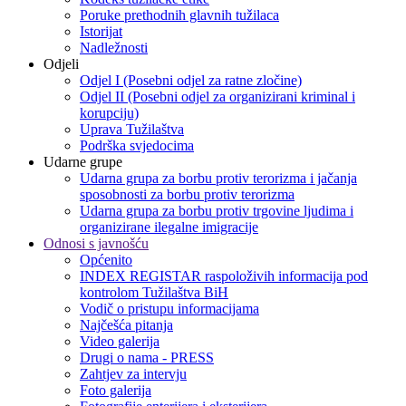
Poruke prethodnih glavnih tužilaca
Istorijat
Nadležnosti
Odjeli
Odjel I (Posebni odjel za ratne zločine)
Odjel II (Posebni odjel za organizirani kriminal i
korupciju)
Uprava Tužilaštva
Podrška svjedocima
Udarne grupe
Udarna grupa za borbu protiv terorizma i jačanja
sposobnosti za borbu protiv terorizma
Udarna grupa za borbu protiv trgovine ljudima i
organizirane ilegalne imigracije
Odnosi s javnošću
Općenito
INDEX REGISTAR raspoloživih informacija pod
kontrolom Tužilaštva BiH
Vodič o pristupu informacijama
Najčešća pitanja
Video galerija
Drugi o nama - PRESS
Zahtjev za intervju
Foto galerija