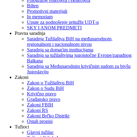
Fotografije enterijera i eksterijera
Bilten
Promotivni materijali
In memoriam
Upute za podnošenje pritužbi UDT-u
SKY I ANOM PREDMETI
Pravna saradnja
Saradnja Tužilaštva BiH na međunarodnom,
regionalnom i nacionalnom nivou
Saradnja sa domaćim institucijama
Saradnja sa tužilaštvima jugoistočne Evrope/zapadnog
Balkana
Saradnja sa Međunarodnim krivičnim sudom za bivšu
Jugoslaviju
Zakoni
Zakon o Тužilaštvu BiH
Zakon o Sudu BiH
Krivično pravo
Građansko pravo
Zakoni FBIH
Zakoni RS
Zakoni Brčko Distrikt
Ostali propisi
Tužioci
Glavni tužilac