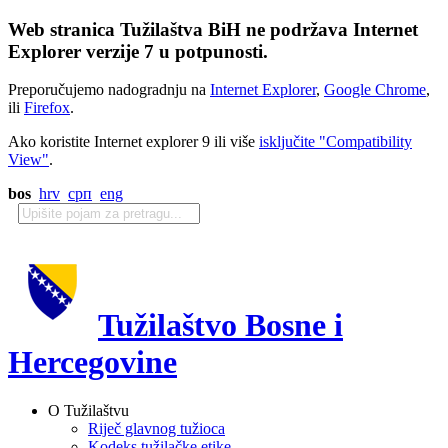
Web stranica Tužilaštva BiH ne podržava Internet
Explorer verzije 7 u potpunosti.
Preporučujemo nadogradnju na
Internet Explorer
,
Google Chrome
,
ili
Firefox
.
Ako koristite Internet explorer 9 ili više
isključite "Compatibility
View"
.
bos
hrv
срп
eng
Tužilaštvo Bosne i
Hercegovine
O Tužilaštvu
Riječ glavnog tužioca
Kodeks tužilačke etike