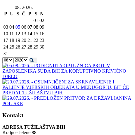
08. 2026.
P
U
S
Č
P
S
N
01
02
03
04
05
06
07
08
09
10
11
12
13
14
15
16
17
18
19
20
21
22
23
24
25
26
27
28
29
30
31
Kontakt
ADRESA TUŽILAŠTVA BIH
Kraljice Jelene 88