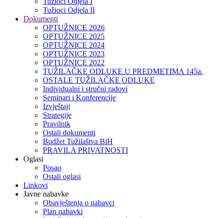
Tužioci Odjela I
Tužioci Odjela II
Dokumenti
OPTUŽNICE 2026
OPTUŽNICE 2025
OPTUŽNICE 2024
OPTUŽNICE 2023
OPTUŽNICE 2022
TUŽILAČKE ODLUKE U PREDMETIMA 145a.
OSTALE TUŽILAČKE ODLUKE
Individualni i stručni radovi
Seminari i Konferencije
Izvještaji
Strategije
Pravilnik
Ostali dokumenti
Budžet Tužilaštva BiH
PRAVILA PRIVATNOSTI
Oglasi
Posao
Ostali oglasi
Linkovi
Javne nabavke
Obavještenja o nabavci
Plan nabavki