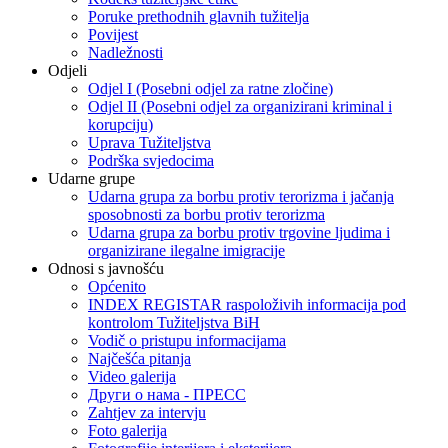
Poruke prethodnih glavnih tužitelja
Povijest
Nadležnosti
Odjeli
Odjel I (Posebni odjel za ratne zločine)
Odjel II (Posebni odjel za organizirani kriminal i
korupciju)
Uprava Tužiteljstva
Podrška svjedocima
Udarne grupe
Udarna grupa za borbu protiv terorizma i jačanja
sposobnosti za borbu protiv terorizma
Udarna grupa za borbu protiv trgovine ljudima i
organizirane ilegalne imigracije
Odnosi s javnošću
Općenito
INDEX REGISTAR raspoloživih informacija pod
kontrolom Tužiteljstva BiH
Vodič o pristupu informacijama
Najčešća pitanja
Video galerija
Други о нама - ПРЕСC
Zahtjev za intervju
Foto galerija