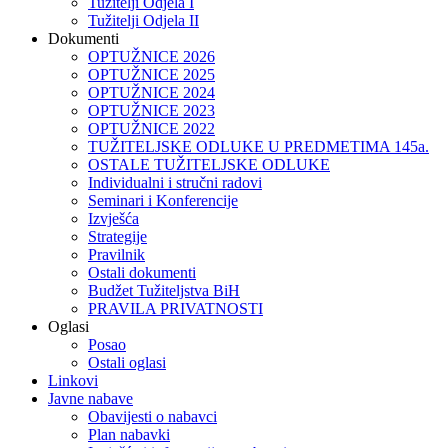
Tužitelji Odjela I
Tužitelji Odjela II
Dokumenti
OPTUŽNICE 2026
OPTUŽNICE 2025
OPTUŽNICE 2024
OPTUŽNICE 2023
OPTUŽNICE 2022
TUŽITELJSKE ODLUKE U PREDMETIMA 145a.
OSTALE TUŽITELJSKE ODLUKE
Individualni i stručni radovi
Seminari i Konferencije
Izvješća
Strategije
Pravilnik
Ostali dokumenti
Budžet Tužiteljstva BiH
PRAVILA PRIVATNOSTI
Oglasi
Posao
Ostali oglasi
Linkovi
Javne nabave
Obavijesti o nabavci
Plan nabavki