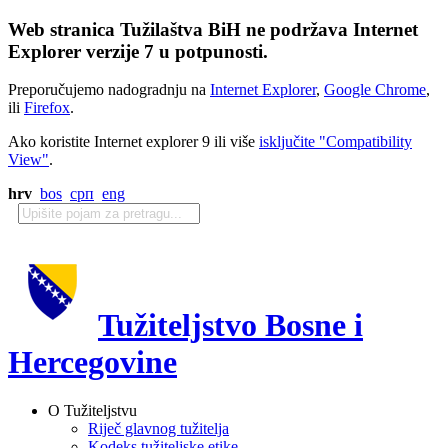
Web stranica Tužilaštva BiH ne podržava Internet
Explorer verzije 7 u potpunosti.
Preporučujemo nadogradnju na
Internet Explorer
,
Google Chrome
,
ili
Firefox
.
Ako koristite Internet explorer 9 ili više
isključite "Compatibility
View"
.
hrv
bos
срп
eng
Tužiteljstvo Bosne i
Hercegovine
O Tužiteljstvu
Riječ glavnog tužitelja
Kodeks tužiteljske etike