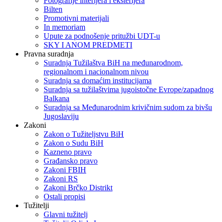
Fotografije interijera i eksterijera
Bilten
Promotivni materijali
In memoriam
Upute za podnošenje pritužbi UDT-u
SKY I ANOM PREDMETI
Pravna suradnja
Suradnja Tužilaštva BiH na međunarodnom,
regionalnom i nacionalnom nivou
Suradnja sa domaćim institucijama
Suradnja sa tužilaštvima jugoistočne Evrope/zapadnog
Balkana
Suradnja sa Međunarodnim krivičnim sudom za bivšu
Jugoslaviju
Zakoni
Zakon o Тužiteljstvu BiH
Zakon o Sudu BiH
Kazneno pravo
Građansko pravo
Zakoni FBIH
Zakoni RS
Zakoni Brčko Distrikt
Ostali propisi
Tužitelji
Glavni tužitelj