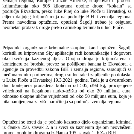
zemalja regiona, Europe i Južne Amerike, sudjelovao u procesu
krijumčarenja oko 505 kilograma opojne droge “kokain” sa
područja Ekvadora, preko luke Pirej do luke Ploče u Hrvatskoj, sa
ciljem daljnjeg krijumčarenja na područje BiH i zemalja regiona.
Prema navodima optužnice, optuženi Šagolj trebao je osigurati
neometan prolazak droge preko carinskog terminala u luci Ploče.
Pripadnici organizirane kriminalne skupine, kao i optuženi Šagolj,
koristili su kriptovanu Sky aplikaciju radi komunikacije i dogovora
oko izvršenja kaznenog djela. Opojna droga je krijumčarena u
kontejneru za brodski prevoz sa pošiljkom banana iz Ekvadora, a
agencije za provedbu zakona BiH i zemalja regiona, sarađujući sa
međunarodnim partnerima, drogu su locirale i zaplijenile po dolasku
u Luku Ploče u Hrvatskoj 19.3.2021. godine. Tada je u dvostrukom
dnu kontejnera pronađena količina od 505,5394 kg, procijenjene
vrijednosti na ilegalnom narko-tržištu od oko 20 milijuna eura,
odnosno ukupne ulične vrijednosti od oko 50 milijuna eura, koja je
bila namijenjena za više naručitelja sa područja zemalja regiona.
Optuženi se tereti da je počinio kazneno djelo organizirani kriminal
iz članka 250. stavak 2. a u svezi sa kaznenim djelom neovlašteni
promet opojnim drogama iz članka 195. stavak 1. KZ-a BiH.