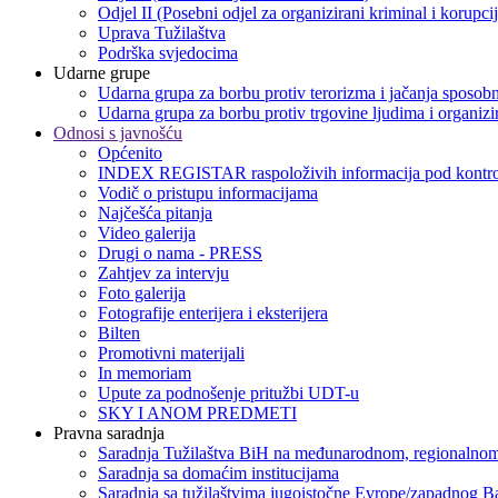
Odjel II (Posebni odjel za organizirani kriminal i korupci
Uprava Tužilaštva
Podrška svjedocima
Udarne grupe
Udarna grupa za borbu protiv terorizma i jačanja sposobn
Udarna grupa za borbu protiv trgovine ljudima i organizir
Odnosi s javnošću
Općenito
INDEX REGISTAR raspoloživih informacija pod kontro
Vodič o pristupu informacijama
Najčešća pitanja
Video galerija
Drugi o nama - PRESS
Zahtjev za intervju
Foto galerija
Fotografije enterijera i eksterijera
Bilten
Promotivni materijali
In memoriam
Upute za podnošenje pritužbi UDT-u
SKY I ANOM PREDMETI
Pravna saradnja
Saradnja Tužilaštva BiH na međunarodnom, regionalnom
Saradnja sa domaćim institucijama
Saradnja sa tužilaštvima jugoistočne Evrope/zapadnog B