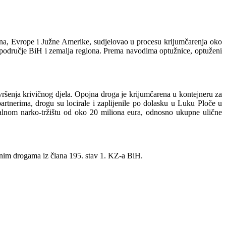
iona, Evrope i Južne Amerike, sudjelovao u procesu krijumčarenja oko
 područje BiH i zemalja regiona. Prema navodima optužnice, optuženi
vršenja krivičnog djela. Opojna droga je krijumčarena u kontejneru za
tnerima, drogu su locirale i zaplijenile po dolasku u Luku Ploče u
galnom narko-tržištu od oko 20 miliona eura, odnosno ukupne ulične
pojnim drogama iz člana 195. stav 1. KZ-a BiH.