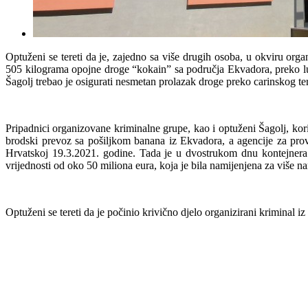
Optuženi se tereti da je, zajedno sa više drugih osoba, u okviru or
505 kilograma opojne droge “kokain” sa područja Ekvadora, preko lu
Šagolj trebao je osigurati nesmetan prolazak droge preko carinskog te
Pripadnici organizovane kriminalne grupe, kao i optuženi Šagolj, kor
brodski prevoz sa pošiljkom banana iz Ekvadora, a agencije za pro
Hrvatskoj 19.3.2021. godine. Tada je u dvostrukom dnu kontejnera 
vrijednosti od oko 50 miliona eura, koja je bila namijenjena za više n
Optuženi se tereti da je počinio krivično djelo organizirani kriminal 