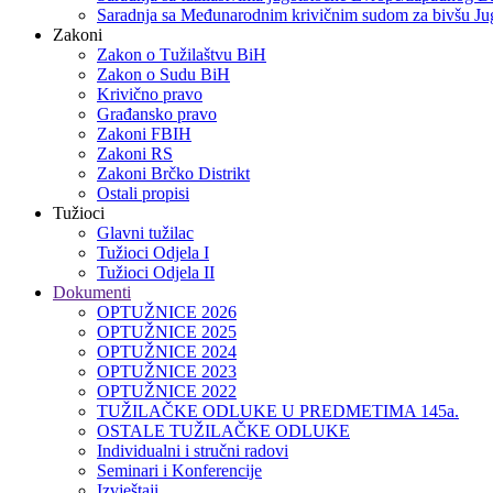
Saradnja sa Međunarodnim krivičnim sudom za bivšu Jug
Zakoni
Zakon o Тužilaštvu BiH
Zakon o Sudu BiH
Krivično pravo
Građansko pravo
Zakoni FBIH
Zakoni RS
Zakoni Brčko Distrikt
Ostali propisi
Tužioci
Glavni tužilac
Tužioci Odjela I
Tužioci Odjela II
Dokumenti
OPTUŽNICE 2026
OPTUŽNICE 2025
OPTUŽNICE 2024
OPTUŽNICE 2023
OPTUŽNICE 2022
TUŽILAČKE ODLUKE U PREDMETIMA 145a.
OSTALE TUŽILAČKE ODLUKE
Individualni i stručni radovi
Seminari i Konferencije
Izvještaji