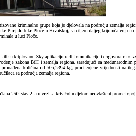
ganizovane kriminalne grupe koja je djelovala na području zemalja reg
ke Pirej do luke Ploče u Hrvatskoj, sa ciljem daljeg krijumčarenja na
rminala u luci Ploče.
istili su kriptovanu Sky aplikaciju radi komunikacije i dogovora oko iz
vođenje zakona BiH i zemalja regiona, sarađujući sa međunarodnim par
pronađena količina od 505,5394 kg, procijenjene vrijednosti na ile
aručilaca sa područja zemalja regiona.
iz člana 250. stav 2. a u vezi sa krivičnim djelom neovlašteni promet o