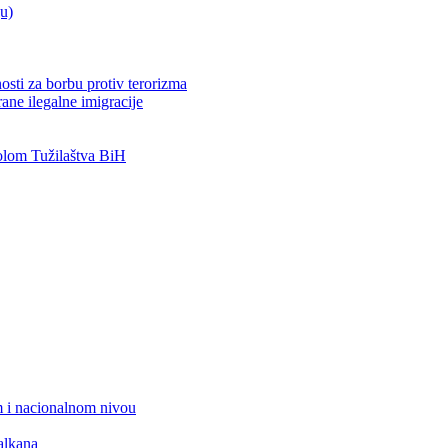
ju)
osti za borbu protiv terorizma
ane ilegalne imigracije
lom Tužilaštva BiH
 i nacionalnom nivou
alkana