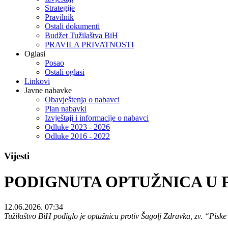
Strategije
Pravilnik
Ostali dokumenti
Budžet Tužilaštva BiH
PRAVILA PRIVATNOSTI
Oglasi
Posao
Ostali oglasi
Linkovi
Javne nabavke
Obavještenja o nabavci
Plan nabavki
Izvještaji i informacije o nabavci
Odluke 2023 - 2026
Odluke 2016 - 2022
Vijesti
PODIGNUTA OPTUŽNICA U 
12.06.2026. 07:34
Tužilaštvo BiH podiglo je optužnicu protiv Šagolj Zdravka, zv. “Pis