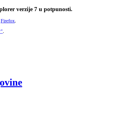
lorer verzije 7 u potpunosti.
i
Firefox
.
w"
.
govine