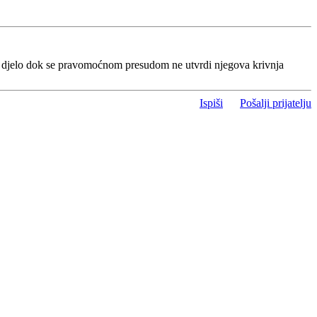
o djelo dok se pravomoćnom presudom ne utvrdi njegova krivnja
Ispiši
Pošalji prijatelju