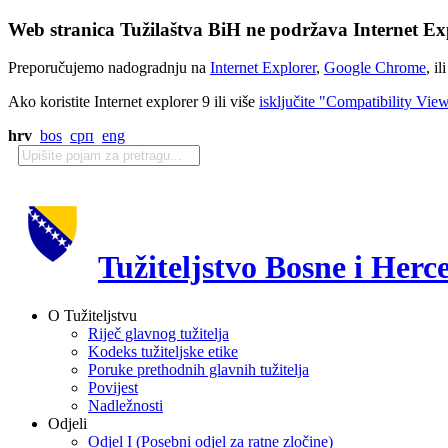
Web stranica Tužilaštva BiH ne podržava Internet Exp
Preporučujemo nadogradnju na
Internet Explorer
,
Google Chrome
, il
Ako koristite Internet explorer 9 ili više
isključite "Compatibility Vie
hrv
bos
срп
eng
Tužiteljstvo Bosne i Herc
O Tužiteljstvu
Riječ glavnog tužitelja
Kodeks tužiteljske etike
Poruke prethodnih glavnih tužitelja
Povijest
Nadležnosti
Odjeli
Odjel I (Posebni odjel za ratne zločine)