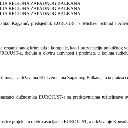
H Milanko Kajganić, predsjednik EUROJUST-a Michael Schmid i Adeb
organiziranog kriminala i korupcije, kao i prezentaciju praktičnog vod
JUST-a, djeluju u okviru aktivnosti i predmeta u kojima sudjeluje v
ih timova, sa državama EU i zemljama Zapadnog Balkana, a ta praksa će 
i sastanci dužnosnika EUROJUST-a sa predstavnicima tužiteljstava sv
ustice projekta u okviru asocijacije EUROJUST, a održavanje Konsulta