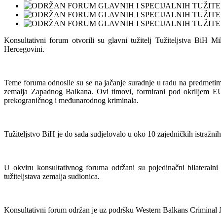
Konsultativni forum otvorili su glavni tužitelj Tužiteljstva Bi
Hercegovini.
Teme foruma odnosile su se na jačanje suradnje u radu na predmetima 
zemalja Zapadnog Balkana. Ovi timovi, formirani pod okriljem EURO
prekograničnog i međunarodnog kriminala.
Tužiteljstvo BiH je do sada sudjelovalo u oko 10 zajedničkih istražn
U okviru konsultativnog foruma održani su pojedinačni bilateraln
tužiteljstava zemalja sudionica.
Konsultativni forum održan je uz podršku Western Balkans Criminal J