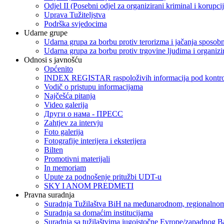
Odjel II (Posebni odjel za organizirani kriminal i korupci
Uprava Tužiteljstva
Podrška svjedocima
Udarne grupe
Udarna grupa za borbu protiv terorizma i jačanja sposobn
Udarna grupa za borbu protiv trgovine ljudima i organizir
Odnosi s javnošću
Općenito
INDEX REGISTAR raspoloživih informacija pod kontrol
Vodič o pristupu informacijama
Najčešća pitanja
Video galerija
Други о нама - ПРЕСC
Zahtjev za intervju
Foto galerija
Fotografije interijera i eksterijera
Bilten
Promotivni materijali
In memoriam
Upute za podnošenje pritužbi UDT-u
SKY I ANOM PREDMETI
Pravna suradnja
Suradnja Tužilaštva BiH na međunarodnom, regionalnom
Suradnja sa domaćim institucijama
Suradnja sa tužilaštvima jugoistočne Evrope/zapadnog B