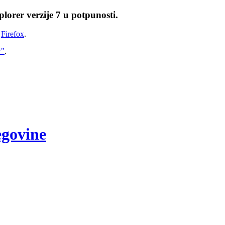
lorer verzije 7 u potpunosti.
i
Firefox
.
w"
.
egovine