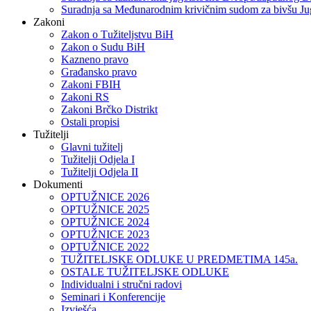
Suradnja sa Međunarodnim krivičnim sudom za bivšu Ju
Zakoni
Zakon o Тužiteljstvu BiH
Zakon o Sudu BiH
Kazneno pravo
Građansko pravo
Zakoni FBIH
Zakoni RS
Zakoni Brčko Distrikt
Ostali propisi
Tužitelji
Glavni tužitelj
Tužitelji Odjela I
Tužitelji Odjela II
Dokumenti
OPTUŽNICE 2026
OPTUŽNICE 2025
OPTUŽNICE 2024
OPTUŽNICE 2023
OPTUŽNICE 2022
TUŽITELJSKE ODLUKE U PREDMETIMA 145a.
OSTALE TUŽITELJSKE ODLUKE
Individualni i stručni radovi
Seminari i Konferencije
Izvješća