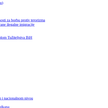
ju)
osti za borbu protiv terorizma
ane ilegalne imigracije
om Tužiteljstva BiH
 i nacionalnom nivou
alkana