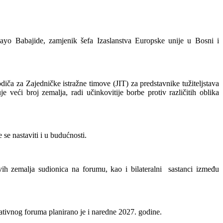
ayo Babajide, zamjenik šefa Izaslanstva Europske unije u Bosni i
iča za Zajedničke istražne timove (JIT) za predstavnike tužiteljstava
eći broj zemalja, radi učinkovitije borbe protiv različitih oblika
se nastaviti i u budućnosti.
ih zemalja sudionica na forumu, kao i bilateralni sastanci između
tivnog foruma planirano je i naredne 2027. godine.