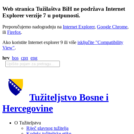
Web stranica Tužilaštva BiH ne podržava Internet
Explorer verzije 7 u potpunosti.
Preporučujemo nadogradnju na
Internet Explorer
,
Google Chrome
,
ili
Firefox
.
Ako koristite Internet explorer 9 ili više
isključite "Compatibility
View"
.
hrv
bos
срп
eng
Tužiteljstvo Bosne i
Hercegovine
O Tužiteljstvu
Riječ glavnog tužitelja
Kodeks tužiteljske etike