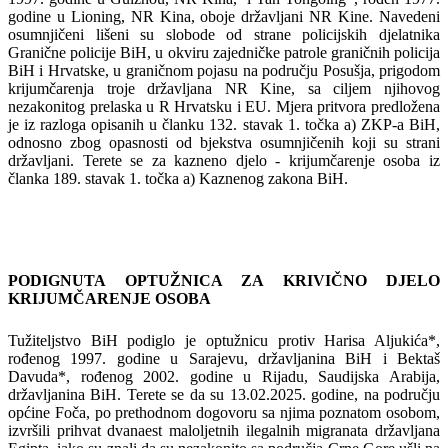
godine u Lioning, NR Kina, oboje državljani NR Kine. Navedeni
osumnjičeni lišeni su slobode od strane policijskih djelatnika
Granične policije BiH, u okviru zajedničke patrole graničnih policija
BiH i Hrvatske, u graničnom pojasu na području Posušja, prigodom
krijumčarenja troje državljana NR Kine, sa ciljem njihovog
nezakonitog prelaska u R Hrvatsku i EU. Mjera pritvora predložena
je iz razloga opisanih u članku 132. stavak 1. točka a) ZKP-a BiH,
odnosno zbog opasnosti od bjekstva osumnjičenih koji su strani
državljani. Terete se za kazneno djelo - krijumčarenje osoba iz
članka 189. stavak 1. točka a) Kaznenog zakona BiH.
PODIGNUTA OPTUŽNICA ZA KRIVIČNO
DJ
ELO
KRIJUMČARENJE OSOBA
Tužiteljstvo BiH podiglo je optužnicu protiv Harisa Aljukića*,
rođenog 1997. godine u Sarajevu, državljanina BiH i Bektaš
Davuda*, rođenog 2002. godine u Rijadu, Saudijska Arabija,
državljanina BiH. Terete se da su 13.02.2025. godine, na području
općine Foča, po prethodnom dogovoru sa njima poznatom osobom,
izvršili prihvat dvanaest maloljetnih ilegalnih migranata državljana