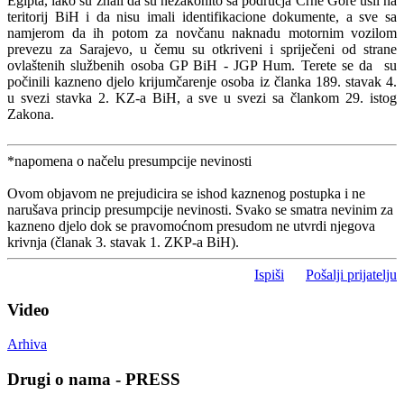
Egipta, iako su znali da su nezakonito sa područja Crne Gore ušli na
teritorij BiH i da nisu imali identifikacione dokumente, a sve sa
namjerom da ih potom za novčanu naknadu motornim vozilom
prevezu za Sarajevo, u čemu su otkriveni i spriječeni od strane
ovlaštenih službenih osoba GP BiH - JGP Hum. Terete se da su
počinili kazneno djelo krijumčarenje osoba iz članka 189. stavak 4.
u svezi stavka 2. KZ-a BiH, a sve u svezi sa člankom 29. istog
Zakona.
*napomena o načelu presumpcije nevinosti
Ovom objavom ne prejudicira se ishod kaznenog postupka i ne
narušava princip presumpcije nevinosti. Svako se smatra nevinim za
kazneno djelo dok se pravomoćnom presudom ne utvrdi njegova
krivnja (članak 3. stavak 1. ZKP-a BiH).
Ispiši
Pošalji prijatelju
Video
Arhiva
Drugi o nama - PRESS