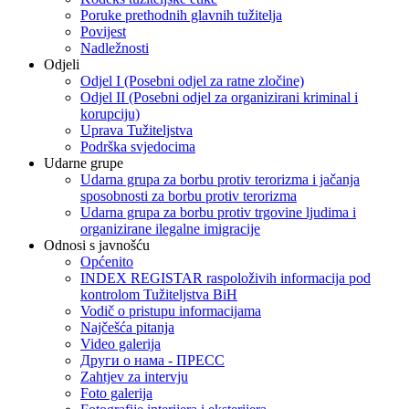
Poruke prethodnih glavnih tužitelja
Povijest
Nadležnosti
Odjeli
Odjel I (Posebni odjel za ratne zločine)
Odjel II (Posebni odjel za organizirani kriminal i
korupciju)
Uprava Tužiteljstva
Podrška svjedocima
Udarne grupe
Udarna grupa za borbu protiv terorizma i jačanja
sposobnosti za borbu protiv terorizma
Udarna grupa za borbu protiv trgovine ljudima i
organizirane ilegalne imigracije
Odnosi s javnošću
Općenito
INDEX REGISTAR raspoloživih informacija pod
kontrolom Tužiteljstva BiH
Vodič o pristupu informacijama
Najčešća pitanja
Video galerija
Други о нама - ПРЕСC
Zahtjev za intervju
Foto galerija