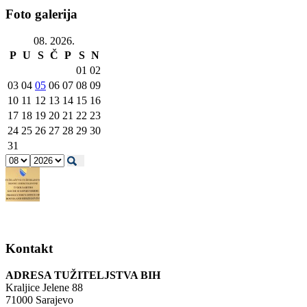
Foto galerija
08. 2026.
P
U
S
Č
P
S
N
01
02
03
04
05
06
07
08
09
10
11
12
13
14
15
16
17
18
19
20
21
22
23
24
25
26
27
28
29
30
31
Kontakt
ADRESA TUŽITELJSTVA BIH
Kraljice Jelene 88
71000 Sarajevo