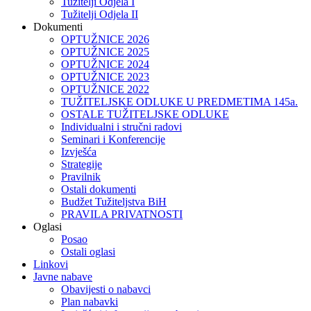
Tužitelji Odjela I
Tužitelji Odjela II
Dokumenti
OPTUŽNICE 2026
OPTUŽNICE 2025
OPTUŽNICE 2024
OPTUŽNICE 2023
OPTUŽNICE 2022
TUŽITELJSKE ODLUKE U PREDMETIMA 145a.
OSTALE TUŽITELJSKE ODLUKE
Individualni i stručni radovi
Seminari i Konferencije
Izvješća
Strategije
Pravilnik
Ostali dokumenti
Budžet Tužiteljstva BiH
PRAVILA PRIVATNOSTI
Oglasi
Posao
Ostali oglasi
Linkovi
Javne nabave
Obavijesti o nabavci
Plan nabavki