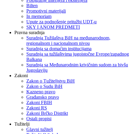
Fotografije interijera i eksterijera
Bilten
Promotivni materijali
In memoriam
Upute za podnošenje pritužbi UDT-u
SKY I ANOM PREDMETI
Pravna suradnja
Suradnja Tužilaštva BiH na međunarodnom,
regionalnom i nacionalnom nivou
Suradnja sa domaćim institucijama
Suradnja sa tužilaštvima jugoistočne Evrope/zapadnog
Balkana
Suradnja sa Međunarodnim krivičnim sudom za bivšu
Jugoslaviju
Zakoni
Zakon o Тužiteljstvu BiH
Zakon o Sudu BiH
Kazneno pravo
Građansko pravo
Zakoni FBIH
Zakoni RS
Zakoni Brčko Distrikt
Ostali propisi
Tužitelji
Glavni tužitelj