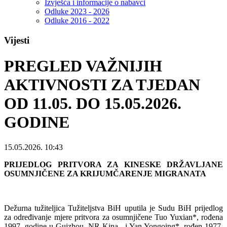
Izvješća i informacije o nabavci
Odluke 2023 - 2026
Odluke 2016 - 2022
Vijesti
PREGLED VAŽNIJIH
AKTIVNOSTI ZA TJEDAN
OD 11.05. DO 15.05.2026.
GODINE
15.05.2026. 10:43
PRIJEDLOG PRITVORA ZA KINESKE DRŽAVLJANE
OSUMNJIČENE ZA KRIJUMČARENJE MIGRANATA
Dežurna tužiteljica Tužiteljstva BiH uputila je Sudu BiH prijedlog
za određivanje mjere pritvora za osumnjičene Tuo Yuxian*, rođena
1997. godine u Guizhou, NR Kina, i Yan Yongoing*, rođen 1977.