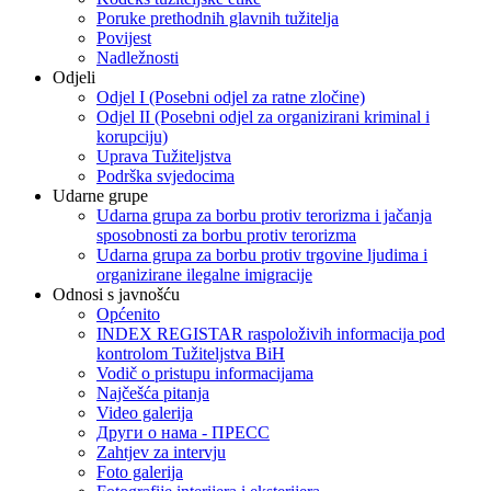
Poruke prethodnih glavnih tužitelja
Povijest
Nadležnosti
Odjeli
Odjel I (Posebni odjel za ratne zločine)
Odjel II (Posebni odjel za organizirani kriminal i
korupciju)
Uprava Tužiteljstva
Podrška svjedocima
Udarne grupe
Udarna grupa za borbu protiv terorizma i jačanja
sposobnosti za borbu protiv terorizma
Udarna grupa za borbu protiv trgovine ljudima i
organizirane ilegalne imigracije
Odnosi s javnošću
Općenito
INDEX REGISTAR raspoloživih informacija pod
kontrolom Tužiteljstva BiH
Vodič o pristupu informacijama
Najčešća pitanja
Video galerija
Други о нама - ПРЕСC
Zahtjev za intervju
Foto galerija