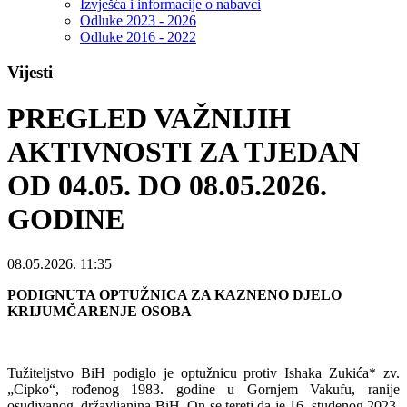
Izvješća i informacije o nabavci
Odluke 2023 - 2026
Odluke 2016 - 2022
Vijesti
PREGLED VAŽNIJIH
AKTIVNOSTI ZA ТJEDАN
OD 04.05. DO 08.05.2026.
GODINE
08.05.2026. 11:35
PODIGNUTA OPTUŽNICA ZA KAZNENO
DJ
ELO
KRIJUMČARENJE OSOBA
Tužiteljstvo BiH podiglo je optužnicu protiv Ishaka Zukića* zv.
„Cipko“, rođenog 1983. godine u Gornjem Vakufu, ranije
osuđivanog, državljanina BiH. On se tereti da je 16. studenog 2023.