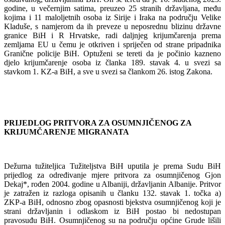
godine, u večernjim satima, preuzeo 25 stranih državljana, među
kojima i 11 maloljetnih osoba iz Sirije i Iraka na području Velike
Kladuše, s namjerom da ih preveze u neposrednu blizinu državne
granice BiH i R Hrvatske, radi daljnjeg krijumčarenja prema
zemljama EU u čemu je otkriven i spriječen od strane pripadnika
Granične policije BiH. Optuženi se tereti da je počinio kazneno
djelo krijumčarenje osoba iz članka 189. stavak 4. u svezi sa
stavkom 1. KZ-a BiH, a sve u svezi sa člankom 26. istog Zakona.
PRIJEDLOG PRITVORA ZA OSUMNJIČENOG ZA
KRIJUMČARENJE MIGRANATA
Dežurna tužiteljica Tužiteljstva BiH uputila je prema Sudu BiH
prijedlog za određivanje mjere pritvora za osumnjičenog Gjon
Dekaj*, rođen 2004. godine u Albaniji, državljanin Albanije. Pritvor
je zatražen iz razloga opisanih u članku 132. stavak 1. točka a)
ZKP-a BiH, odnosno zbog opasnosti bjekstva osumnjičenog koji je
strani državljanin i odlaskom iz BiH postao bi nedostupan
pravosuđu BiH. Osumnjičenog su na području općine Grude lišili