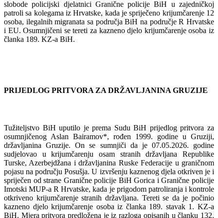
slobode policijski djelatnici Granične policije BiH u zajedničkoj
patroli sa kolegama iz Hrvatske, kada je spriječeno krijumčarenje 12
osoba, ilegalnih migranata sa područja BiH na područje R Hrvatske
i EU. Osumnjičeni se tereti za kazneno djelo krijumčarenje osoba iz
članka 189. KZ-a BiH.
PRIJEDLOG PRITVORA ZA DRŽAVLJANINA GRUZIJE
Tužiteljstvo BiH uputilo je prema Sudu BiH prijedlog pritvora za
osumnjičenog Aslan Bairamov*, rođen 1999. godine u Gruziji,
državljanina Gruzije. On se sumnjiči da je 07.05.2026. godine
sudjelovao u krijumčarenju osam stranih državljana Republike
Turske, Azerbejdžana i državljanina Ruske Federacije u graničnom
pojasu na području Posušja. U izvršenju kaznenog djela otkriven je i
spriječen od strane Granične policije BiH Gorica i Granične policije
Imotski MUP-a R Hrvatske, kada je prigodom patroliranja i kontrole
otkriveno krijumčarenje stranih državljana. Tereti se da je počinio
kazneno djelo krijumčarenje osoba iz članka 189. stavak 1. KZ-a
BiH. Mjera pritvora predložena je iz razloga opisanih u članku 132.