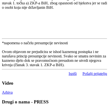
stavak 1. točka a) ZKP-a BiH, zbog opasnosti od bjekstva jer se radi
o osobi koja nije državljanin BiH.
*napomena o načelu presumpcije nevinosti
Ovom objavom ne prejudicira se ishod kaznenog postupka i ne
narušava princip presumpcije nevinosti. Svako se smatra nevinim za
kazneno djelo dok se pravomoćnom presudom ne utvrdi njegova
krivnja (članak 3. stavak 1. ZKP-a BiH).
Ispiši
Pošalji prijatelju
Video
Arhiva
Drugi o nama - PRESS