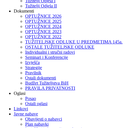
Tužitelji Odjela I
Tužitelji Odjela II
Dokumenti
OPTUŽNICE 2026
OPTUŽNICE 2025
OPTUŽNICE 2024
OPTUŽNICE 2023
OPTUŽNICE 2022
TUŽITELJSKE ODLUKE U PREDMETIMA 145a.
OSTALE TUŽITELJSKE ODLUKE
Individualni i stručni radovi
Seminari i Konferencije
Izvješća
Strategije
Pravilnik
Ostali dokumenti
Budžet Tužiteljstva BiH
PRAVILA PRIVATNOSTI
Oglasi
Posao
Ostali oglasi
Linkovi
Javne nabave
Obavijesti o nabavci
Plan nabavki