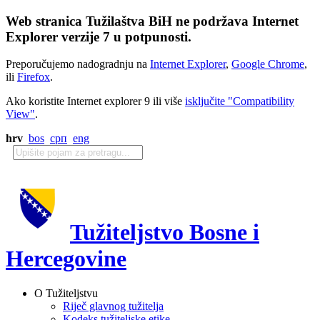
Web stranica Tužilaštva BiH ne podržava Internet
Explorer verzije 7 u potpunosti.
Preporučujemo nadogradnju na
Internet Explorer
,
Google Chrome
,
ili
Firefox
.
Ako koristite Internet explorer 9 ili više
isključite "Compatibility
View"
.
hrv
bos
срп
eng
Tužiteljstvo Bosne i
Hercegovine
O Tužiteljstvu
Riječ glavnog tužitelja
Kodeks tužiteljske etike