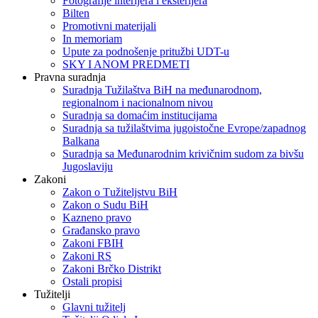
Fotografije interijera i eksterijera
Bilten
Promotivni materijali
In memoriam
Upute za podnošenje pritužbi UDT-u
SKY I ANOM PREDMETI
Pravna suradnja
Suradnja Tužilaštva BiH na međunarodnom,
regionalnom i nacionalnom nivou
Suradnja sa domaćim institucijama
Suradnja sa tužilaštvima jugoistočne Evrope/zapadnog
Balkana
Suradnja sa Međunarodnim krivičnim sudom za bivšu
Jugoslaviju
Zakoni
Zakon o Тužiteljstvu BiH
Zakon o Sudu BiH
Kazneno pravo
Građansko pravo
Zakoni FBIH
Zakoni RS
Zakoni Brčko Distrikt
Ostali propisi
Tužitelji
Glavni tužitelj