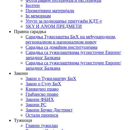
Фотографије ентеријера и екстеријера
Билтен
Промотивни материјали
Iн мемориам
Упуте за подношење притужби КДТ-у
SKY И ANOM ПРЕДМЕТИ
Правна сарадња
Сарадња Тужилаштва БиХ на међународном,
регионалном и националном нивоу
Сарадња са домаћим институцијама
Сарадња са тужилаштвима југоисточне Европе/
западног Балкана
Сарадња са тужилаштвима југоисточне Европе/
западног Балкана
Закони
Закон о Тужилаштву БиХ
Закон о Суду БиХ
Кривично право
Грађанско право
Закони ФБИХ
Закони РС
Закони Брчко Дистрикт
Остали прописи
Тужиоци
Главни тужилац