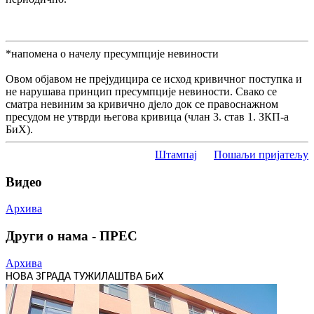
*напомена о начелу пресумпције невиности
Овом објавом не прејудицира се исход кривичног поступка и
не нарушава принцип пресумпције невиности. Свако се
сматра невиним за кривично дјело док се правоснажном
пресудом не утврди његова кривица (члан 3. став 1. ЗКП-а
БиХ).
Штампај
Пошаљи пријатељу
Видео
Архива
Други о нама - ПРЕС
Архива
НОВА ЗГРАДА ТУЖИЛАШТВА БиХ