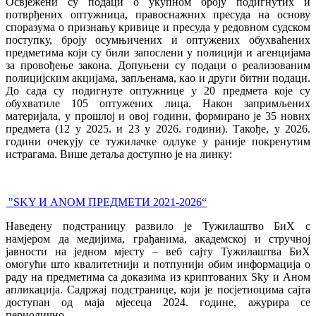
Освјежени су подаци о укупном броју подигнутих и
потврђених оптужница, правоснажних пресуда на основу
споразума о признању кривице и пресуда у редовном судском
поступку, броју осумњичених и оптужених обухваћених
предметима који су били запослени у полицији и агенцијама
за провођење закона. Допуњени су подаци о реализованим
полицијским акцијама, запљенама, као и други битни подаци.
До сада су подигнуте оптужнице у 20 предмета које су
обухватиле 105 оптужених лица. Након запримљених
материјала, у прошлој и овој години, формирано је 35 нових
предмета (12 у 2025. и 23 у 2026. години). Такође, у 2026.
години очекују се тужилачке одлуке у раније покренутим
истрагама. Више детаља доступно је на линку:
"SKY И ANOM ПРЕДМЕТИ 2021-2026“
Наведену подстраницу развило је Тужилаштво БиХ с
намјером да медијима, грађанима, академској и стручној
јавности на једном мјесту – веб сајту Тужилаштва БиХ
омогући што квалитетнији и потпунији обим информација о
раду на предметима са доказима из криптованих Sky и Аном
апликација. Садржај подстранице, који је посјетиоцима сајта
доступан од маја мјесеца 2024. године, ажурира се
периодично.