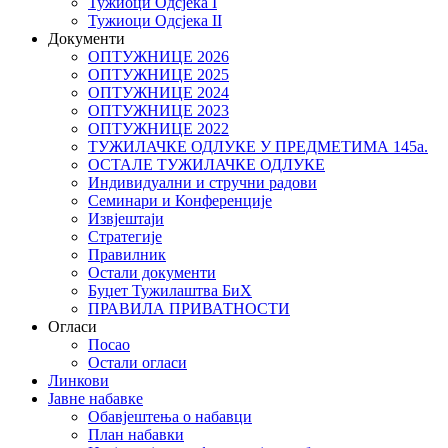
Тужиоци Oдсјекa I
Тужиоци Oдсјекa II
Документи
ОПТУЖНИЦЕ 2026
ОПТУЖНИЦЕ 2025
ОПТУЖНИЦЕ 2024
ОПТУЖНИЦЕ 2023
ОПТУЖНИЦЕ 2022
ТУЖИЛАЧКЕ ОДЛУКЕ У ПРЕДМЕТИМА 145а.
ОСТАЛЕ ТУЖИЛАЧКЕ ОДЛУКЕ
Индивидуални и стручни радови
Семинари и Конференције
Извјештаји
Стратегије
Правилник
Остали документи
Буџет Тужилаштва БиХ
ПРАВИЛА ПРИВАТНОСТИ
Огласи
Посао
Остали огласи
Линкови
Јавне набавке
Обавјештења о набавци
План набавки