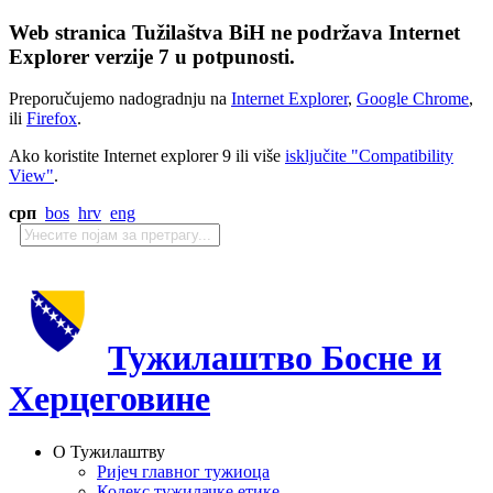
Web stranica Tužilaštva BiH ne podržava Internet
Explorer verzije 7 u potpunosti.
Preporučujemo nadogradnju na
Internet Explorer
,
Google Chrome
,
ili
Firefox
.
Ako koristite Internet explorer 9 ili više
isključite "Compatibility
View"
.
срп
bos
hrv
eng
Тужилаштво Босне и
Херцеговине
О Тужилаштву
Ријеч главног тужиоца
Кодекс тужилачке етике