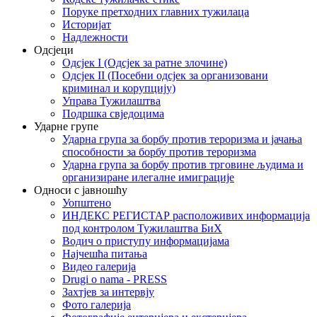
Поруке претходних главних тужилаца
Историјат
Надлежности
Одсјеци
Одсјек I (Одсјек за ратне злочине)
Одсјек II (Посебни одсјек за организовани
криминал и корупцију)
Управа Тужилаштва
Подршка свједоцима
Ударне групе
Ударна група за борбу против тероризма и јачања
способности за борбу против тероризма
Ударна група за борбу против трговине људима и
организиране илегалне имиграције
Односи с јавношћу
Уопштено
ИНДЕКС РЕГИСТАР расположивих информација
под контролом Тужилаштва БиХ
Водич о приступу информацијама
Најчешћа питања
Видео галерија
Drugi o nama - PRESS
Захтјев за интервју
Фото галерија